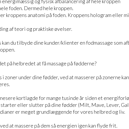
n energimæssig og fysisk afbalancering af hele kroppen
hele foden. Dermed hele kroppen.
ver kroppens anatomi på foden. Kroppens hologram eller m
ing af teori og praktiske øvelser.
s kan du tilbyde dine kunder/klienter en fodmassage som a
roppen.
et på helbredet at få massage på fødderne?
 i zoner under dine fødder, ved at masserer på zonerne kan
eres.
nesere kortlagde for mange tusinde år siden et energiforlø
 starter eller slutter på dine fødder (Milt, Mave, Lever, G
dianer er meget grundlæggende for vores helbred og liv.
ved at massere på dem så energien igen kan flyde frit.