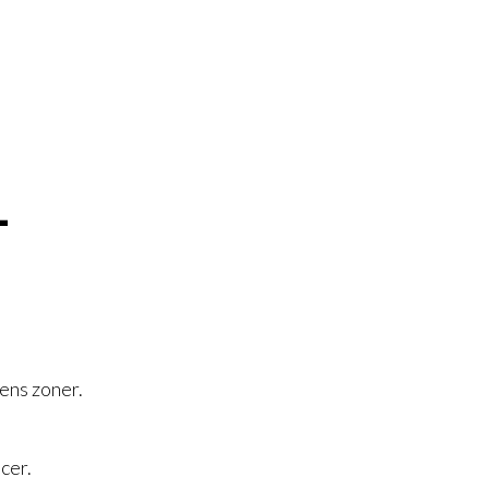
-
dens zoner.
cer.