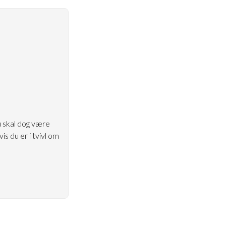
 skal dog være
s du er i tvivl om