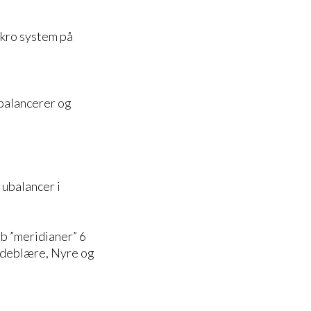
ikro system på
fbalancerer og
 ubalancer i
b ”meridianer” 6
aldeblære, Nyre og