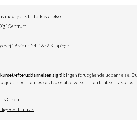
s med fysisk tilstedeværelse
ig i Centrum
3
vej 26 via nr. 34, 4672 Klippinge
urset/efteruddannelsen sig til:
Ingen forudgående uddannelse. Du
bejdet med mennesker. Du er altid velkommen til at kontakte os hvi
aus Olsen
ig-i-centrum.dk