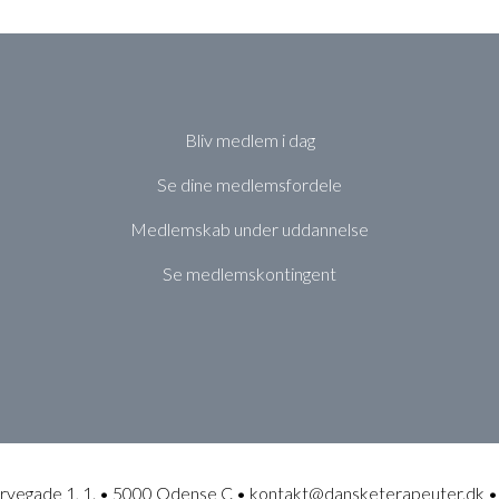
Bliv medlem i dag
Se dine medlemsfordele
Medlemskab under uddannelse
Se medlemskontingent
rvegade 1, 1. • 5000 Odense C • kontakt@dansketerapeuter.dk •