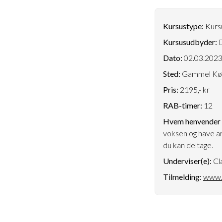
Kursustype:
Kursu
Kursusudbyder:
D
Dato:
02.03.202
Sted:
Gammel Køge
Pris:
2195,- kr
RAB-timer:
12
Hvem henvender k
voksen og have ar
du kan deltage.
Underviser(e):
Cl
Tilmelding:
www.d