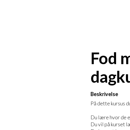
Fod m
dagk
Beskrivelse
På dette kursus du
Du lære hvor de e
Du vil på kurset l