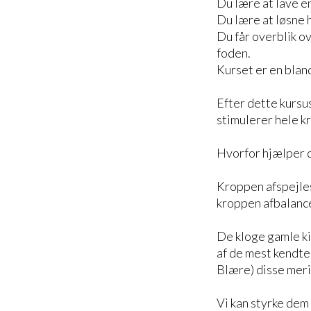
Du lære at lave e
Du lære at løsne 
Du får overblik o
foden.
Kurset er en bland
Efter dette kursu
stimulerer hele k
Hvorfor hjælper d
Kroppen afspejles
kroppen afbalanc
De kloge gamle ki
af de mest kendte
Blære) disse meri
Vi kan styrke dem 