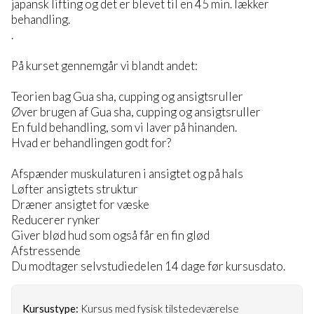
japansk lifting og det er blevet til en 45 min. lækker
behandling.
.
På kurset gennemgår vi blandt andet:
Teorien bag Gua sha, cupping og ansigtsruller
Øver brugen af Gua sha, cupping og ansigtsruller
En fuld behandling, som vi laver på hinanden.
Hvad er behandlingen godt for?
Afspænder muskulaturen i ansigtet og på hals
Løfter ansigtets struktur
Dræner ansigtet for væske
Reducerer rynker
Giver blød hud som også får en fin glød
Afstressende
Du modtager selvstudiedelen 14 dage før kursusdato.
Kursustype:
Kursus med fysisk tilstedeværelse