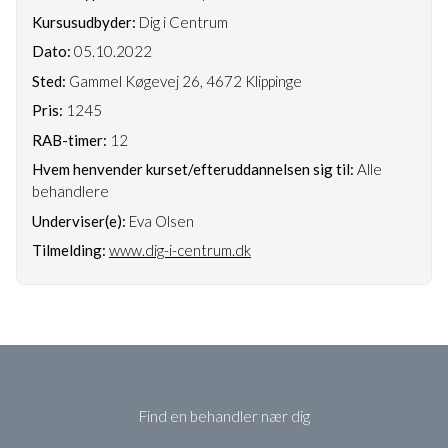
Kursusudbyder:
Dig i Centrum
Dato:
05.10.2022
Sted:
Gammel Køgevej 26, 4672 Klippinge
Pris:
1245
RAB-timer:
12
Hvem henvender kurset/efteruddannelsen sig til:
Alle
behandlere
Underviser(e):
Eva Olsen
Tilmelding:
www.dig-i-centrum.dk
Find en behandler nær dig