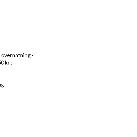
g overnatning -
0 kr.:
ag