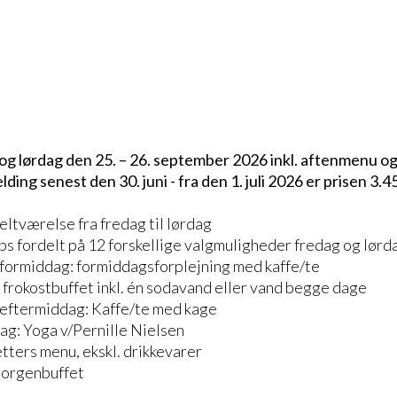
g og lørdag den 25. – 26. september 2026 inkl. aftenmenu o
lding senest den 30. juni - fra den 1. juli 2026 er prisen 3.45
eltværelse fra fredag til lørdag
ps fordelt på 12 forskellige valgmuligheder fredag og lørd
 formiddag: formiddagsforplejning med kaffe/te
 frokostbuffet inkl. én sodavand eller vand begge dage
 eftermiddag: Kaffe/te med kage
g: Yoga v/Pernille Nielsen
etters menu, ekskl. drikkevarer
morgenbuffet