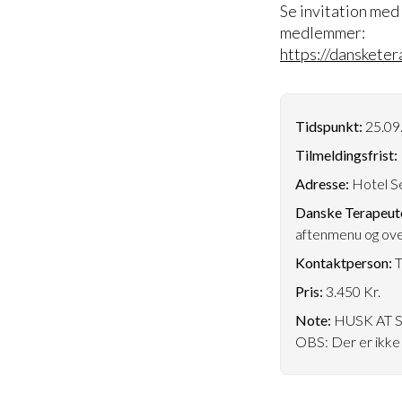
Se invitation me
medlemmer:
https://danskete
Tidspunkt:
25.09.
Tilmeldingsfrist:
Adresse:
Hotel Se
Danske Terapeute
aftenmenu og ove
Kontaktperson:
T
Pris:
3.450 Kr.
Note:
HUSK AT 
OBS: Der er ikke 