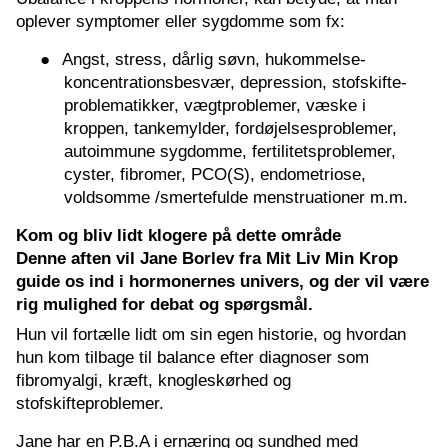
oplever symptomer eller sygdomme som fx:
●
Angst, stress, dårlig søvn, hukommelse-
koncentrationsbesvær, depression, stofskifte-
problematikker, vægtproblemer, væske i
kroppen, tankemylder, fordøjelsesproblemer,
autoimmune sygdomme, fertilitetsproblemer,
cyster, fibromer, PCO(S), endometriose,
voldsomme /smertefulde menstruationer m.m.
Kom og bliv lidt klogere på dette område
Denne aften vil Jane Borlev fra Mit Liv Min Krop
guide os ind i hormonernes univers, og der vil være
rig mulighed for debat og spørgsmål.
Hun vil fortælle lidt om sin egen historie, og hvordan
hun kom tilbage til balance efter diagnoser som
fibromyalgi, kræft, knogleskørhed og
stofskifteproblemer.
Jane har en P.B.A i ernæring og sundhed med